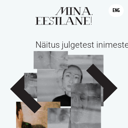
ENG
Näitus julgetest inimest