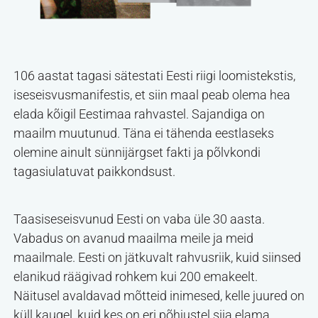
106 aastat tagasi sätestati Eesti riigi loomistekstis,
iseseisvusmanifestis, et siin maal peab olema hea
elada kõigil Eestimaa rahvastel. Sajandiga on
maailm muutunud. Täna ei tähenda eestlaseks
olemine ainult sünnijärgset fakti ja põlvkondi
tagasiulatuvat paikkondsust.
Taasiseseisvunud Eesti on vaba üle 30 aasta.
Vabadus on avanud maailma meile ja meid
maailmale. Eesti on jätkuvalt rahvusriik, kuid siinsed
elanikud räägivad rohkem kui 200 emakeelt.
Näitusel avaldavad mõtteid inimesed, kelle juured on
küll kaugel, kuid kes on eri põhjustel siia elama